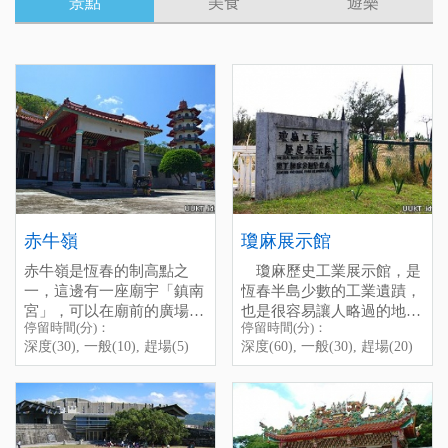
景點
美食
遊樂
赤牛嶺
瓊麻展示館
赤牛嶺是恆春的制高點之
瓊麻歷史工業展示館，是
一，這邊有一座廟宇「鎮南
恆春半島少數的工業遺蹟，
宮」，可以在廟前的廣場居
也是很容易讓人略過的地
停留時間(分)：
停留時間(分)：
高俯瞰整個恆春鎮的景觀，
方，而且她就在往後壁湖的
Chi-Niu-Ling is one of the
深度(30), 一般(10), 趕場(5)
深度(60), 一般(30), 趕場(20)
視野非常好，這裡也是觀星
路邊而已，裡面還不錯，有
highIights of Hengchun
的好地點，天氣好的時候還
一種懷舊的情感散佈在裡
Town. There is a temple
能看見龍鑾潭與海，是拍照
面。說這是展示館，不如說
named “Zhen-Nan-Gong”
賞景的好地點。
To go to Chi-Niu-Ling, you
是展示公園。而且園區有野
here, you can see the whole
從恆春工商一旁的路進去，
have to go straight on the
放梅花鹿，在園區或外圍不
town at the square of the