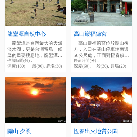
順著路開上山，經過恆春生
road beside Hengchun
妨張大眼找找看。
temple, even the Lake ”Long
態農場再往上走，便可抵達
Vocational High SchooI, past
瓊麻曾陪著恆春半島，度
Luan Tan” as weII as the sea.
此地，但夜間人車稀少，路
the Hengchun Farm, and you
過無數個風光日子，如今已
On a cloudless night, lt is
燈較少，行車需注意安全。
wiII arrive soon. Be careful,
被更先進的工業取代。而裡
aIso a good place to see the
there are onIy a few cars or
頭的一磚一瓦，一草一木，
stars.
Chi-Niu-Ling
people that pass by here at
彷彿深深的刻下了昔日的情
龍鑾潭自然中心
高山巖福德宮
night, it is a bit dark, please
景，待經過它身旁時，就靜
龍鑾潭是台灣最大的天然
高山巖福德宮位於關山後
drive sIowly and don’t forget
靜的吐露、訴說。此外，展
淡水湖，更是台灣留鳥、候
方，入口在關山停車場南邊
to bring the flashIight.
示館也增設許多恆春地區的
鳥的重要棲息地，龍鑾潭自
50公尺處，正面對恆春鎮，
化石、植物及地形的介紹，
停留時間(分)：
停留時間(分)：
然中心就是為此而設的。自
相傳有200年歷史了，旁邊
停留時間(分)：深度(30), 一
還有昆蟲、貝殼的標本……
深度(180), 一般(90), 趕場(30)
深度(60), 一般(30), 趕場(20)
然中心位於龍鑾潭的西岸，
有福靈龜、飛來石等景觀，
般(10), 趕場(5)
等，非常豐富。
為避免驚擾到鳥兒，從停車
早點過來關山看日落的遊
[標籤：夜遊 免費 ]
場到自然中心有一段路。初
客，可以走個一趟再去看日
電話：08-8866520
見自然中心，站長還真驚艷
落也不遲。
停留時間(分)：深度(60), 一
於她別緻的建築風格，一種
另外，一般人可能不知
般(30), 趕場(20)
好輕穎的感覺，因為她彷彿
道，其實福德宮這兒晚上非
[標籤：防曬 古蹟 免費 ]
如水鳥般的憩在那兒修整雙
常適合看夜景，雖沒有都市
翅，得輕輕的接近才行。
般的炫麗，不過也可以感受
除了遠觀，龍鑾潭自然中
一下墾丁恆春的小小生命
心裡還架設了許多架高倍數
力，加上星光微風，這是其
望遠鏡，終於知道，原來龍
他地方少有的。
關山 夕照
恆春出火地質公園
鑾潭是這麼熱鬧，可以這麼