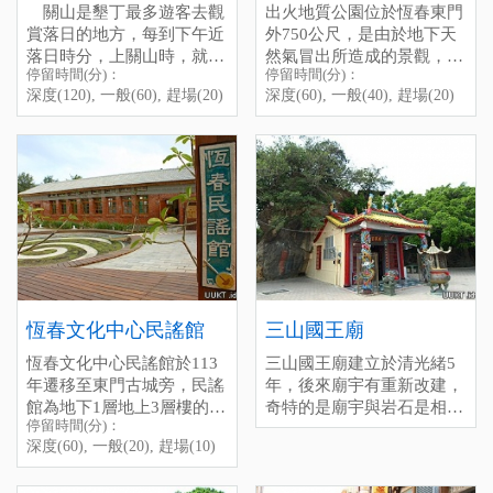
關山是墾丁最多遊客去觀
出火地質公園位於恆春東門
親近的看著這麼多的水鴨、
停留時間(分)：深度(60), 一
賞落日的地方，每到下午近
外750公尺，是由於地下天
水鳥，在湖裡生氣勃勃的忙
般(30), 趕場(20)
落日時分，上關山時，就很
然氣冒出所造成的景觀，現
東忙西的，還是很感動的。
[標籤：夜遊 免費 ]
停留時間(分)：
停留時間(分)：
誇張的看到底下的停車場熱
在由屏東縣政府管理，全面
Chu-Huo (Chuhuo)
附帶一提，中心有一排藤
深度(120), 一般(60), 趕場(20)
深度(60), 一般(40), 趕場(20)
鬧非常，小家庭轎車、遊覽
翻修像公園般的寬敞了，
The Chuhuo Geopark，
椅，在炎炎的墾丁下午，面
車、賣香腸的、黑輪米血
2026年2月1日正式開幕，遊
located 750 meters outside
對著廣大的龍鑾潭，躺在藤
的......，然後一群人就擠上
客休憩站、電梯設備、露天
the east gate of Hengchun，
椅上，頭靠在椅背上剛好，
山頭的小平台，伸長著脖子
舞台、地景步道、出火景觀
is a landscape created by
吹著冷氣，睡個午覺，真的
等著看日落。
水池，免費提供大型停車
underground natural gas
是很美好的不騙你。
關山的位置居高臨下，遠
格、小型停車格、無障礙停
eruptions。 Now managed
墾管處介紹：
龍鑾潭自然中
遠望過去，海面上真的很漂
車格、公車站亭。 另外，
by the Pingtung County
心
亮，那種氣勢和在路邊看日
這裡也適合晚上來，火堆會
Government，it has been
落就是不一樣，難怪一群人
看得更清楚喔。
completely renovated and is
電話：08-8891456
拼了命也要擠上來。其實，
停留時間(分)：深度(60), 一
now a spacious park。 It
停留時間(分)：深度(180),
覺得落日好看在太陽落下去
般(30), 趕場(10)
officially opens on February
一般(90), 趕場(30)
恆春文化中心民謠館
三山國王廟
以後，天空雲層的變幻，由
[標籤：日間活動 夜遊 防曬
1, 2026, featuring visitor rest
[標籤：風雨無阻 生態 免費
恆春文化中心民謠館於113
三山國王廟建立於清光緒5
白到紅、由紅轉紫。假如不
areas，an open-air stage，
需停車費 ]
年遷移至東門古城旁，民謠
年，後來廟宇有重新改建，
趕時間的話，可以好好的欣
landscaped walkways，a
館為地下1層地上3層樓的建
奇特的是廟宇與岩石是相
賞，倒也不用跟著一群人硬
Chuhuo-themed pond，large
停留時間(分)：
築物，內部空間主要規畫為
連，而因廟宇前場地很寬
擠下山。
parking spaces，small
深度(60), 一般(20), 趕場(10)
民謠展示區、聲音博物館、
敞，所以會有很多活動在此
parking spaces，accessible
民謠傳習教室、及圖書閱覽
舉辦，也是當地人泡茶聊天
停留時間(分)：深度(120),
parking spaces，and bus