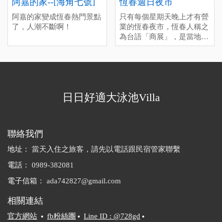
阿嘉的家--[海角七號]
恆春週日夜市
阿嘉的家變成恆春熱門景點
只有每個星期天晚上才有營
了，人潮不斷啊！
業的恆春夜市，恆春人稱之
為台語「商展」，是當地居
民每個星期最期待的時候，
你會發現週日晚上很多店都
沒開，因為大家都來這邊逛
夜市了。和墾丁大街的商業
氣息不同，這裡多半是親民
日日好適大泳池Villa
的小吃和簡單的兒童遊戲攤
位，假如您週日晚上還在恆
春，千萬不要錯過喔！
聯絡我們
地址：
當天入住之旅客，請先以電話跟民宿管家聯繫
電話：
0989-382081
電子信箱：
ada742827@gmail.com
相關連結
官方網站
fb粉絲團
Line ID : @728gd