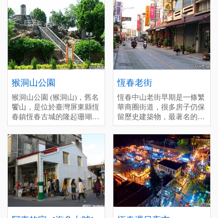
空間等。 是恆春一個永續
的地方。
一般(60), 趕場(20)
stops。 It's also a great place
傳承的古早音樂，大家印象
[標籤：收停車費 必遊 ]
to visit at night，as the
的思想起就是恆春當地有名
bonfires are more clearly
的陳達所創作，也是第一位
visible then。
民謠起家者，到現在每一年
的10月會固定有民謠活動的
意義所在。 停留時間(分)：
深度(60), 一般(20), 趕場
(10)
猴洞山公園
恆春老街
[標籤：風雨無阻 免費 ]
猴洞山公園 (猴洞山)，舊名
恆春中山老街早期是一條繁
饗山，是位於臺灣屏東縣恆
華商圈街道，很多房子仍保
春鎮恆春古城的隆起珊瑚
留歷史建築物，最著名的美
礁，為臺灣清治時期恆春八
食-綠豆蒜是來恆春旅遊必
景之一。
吃的甜品，冷熱皆美味。甚
至還有很多美食駐點在老街
周邊，也可以前往新興路恆
春市區唯一的傳統市場，尋
找當地特色美食與文化風情
之美。 停留時間(分)：深度
(60), 一般(30), 趕場(10)
[標籤：必遊 免費 ]