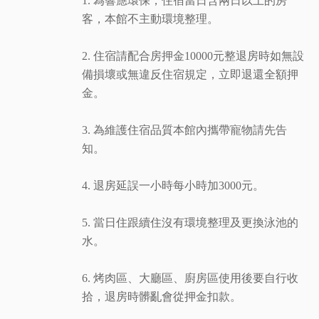
1. 為響應環保，住宿當日含兩日以上的房
客，本館不主動環境整理。
2. 住宿請配合房押金10000元整退房時如無設
備損壞或無違反住宿規定，立即退還全額押
金。
3. 為維護住宿品質本館內攜帶寵物請先告
知。
4. 退房延誤一小時每小時加3000元。
5. 當日住跟續住沒有環境整理及更換泳池的
水。
6. 烤肉區、大廳區、廚房區使用後要自行收
拾，退房時髒亂會從押金扣款。